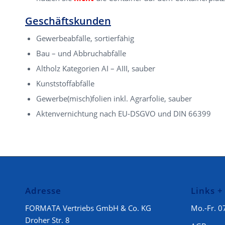
Geschäftskunden
Gewerbeabfälle, sortierfähig
Bau – und Abbruchabfälle
Altholz Kategorien AI – AIII, sauber
Kunststoffabfälle
Gewerbe(misch)folien inkl. Agrarfolie, sauber
Aktenvernichtung nach EU-DSGVO und DIN 66399
Adresse
Links +
FORMATA Vertriebs GmbH & Co. KG
Mo.-Fr. 0
Droher Str. 8